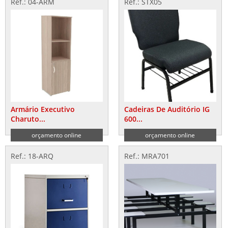
Ref.: 04-ARM
Ref.: STX05
Armário Executivo
Cadeiras De Auditório IG
Charuto...
600...
orçamento online
orçamento online
Ref.: 18-ARQ
Ref.: MRA701