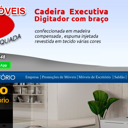
sApp
|
|
|
|
Empresa
Promoções de Móveis
Móveis de Escritório
Saldão