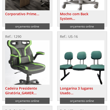
Corporativo Prime...
Mocho com Back
System...
orçamento online
orçamento online
Ref.: 1290
Ref.: US-16
Cadeira Presidente
Longarina 3 lugares
Giratória_GAMER...
Usado...
orçamento online
orçamento online