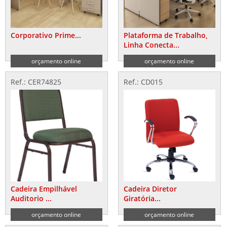
Corporativo Prime...
Plataforma de Trabalho,
Linha Conecta...
orçamento online
orçamento online
Ref.: CER74825
Ref.: CD015
Cadeira Empilhável
Cadeira Diretor
Auditorio ...
Giratória...
orçamento online
orçamento online