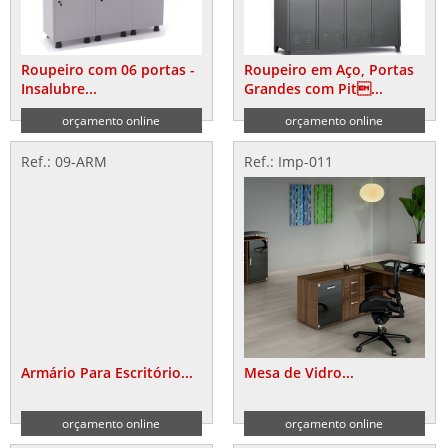
Roupeiro com 06 portas -
Roupeiro em Aço, Portas
Insalubre...
Grandes com Pit...
orçamento online
orçamento online
Ref.: 09-ARM
Ref.: Imp-011
Armário Para Escritório...
Mesa de Vidro...
orçamento online
orçamento online