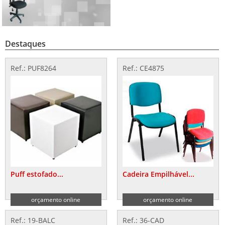
Destaques
Ref.: PUF8264
Ref.: CE4875
Puff estofado...
Cadeira Empilhável...
orçamento online
orçamento online
Ref.: 19-BALC
Ref.: 36-CAD