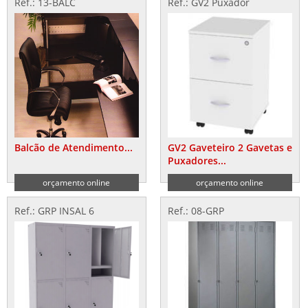
Ref.: 13-BALC
Ref.: GV2 Puxador
Balcão de Atendimento...
GV2 Gaveteiro 2 Gavetas e
Puxadores...
orçamento online
orçamento online
Ref.: GRP INSAL 6
Ref.: 08-GRP